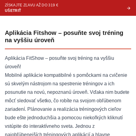
ZÍSKAJTE ZĽAVU AŽ DO 319 €
UŠETRIŤ
Aplikácia Fitshow – posuňte svoj tréning
na vyššiu úroveň
Aplikácia FitShow – posuňte svoj tréning na vyššiu
úroveň!
Mobilné aplikácie kompatibilné s pomôckami na cvičenie
sú skvelým nástrojom na spestrenie tréningov a ich
posunutie na novú, nepoznanú úroveň. Vďaka nim budete
môcť sledovať všetko, čo robíte na svojom obľúbenom
zariadení. Plánovanie a realizácia tréningových cieľov
bude ešte jednoduchšia a pomocou niekoľkých kliknutí
vstúpite do interaktívneho sveta. Jednou z
najobľúbenejších tréningových aplikácií a hlavne