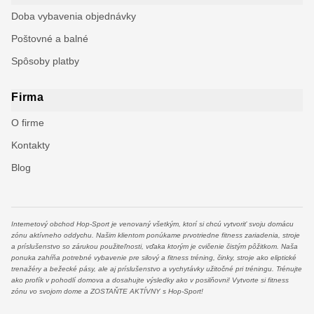
Doba vybavenia objednávky
Poštovné a balné
Spôsoby platby
Firma
O firme
Kontakty
Blog
Internetový obchod Hop-Sport je venovaný všetkým, ktorí si chcú vytvoriť svoju domácu
zónu aktívneho oddychu. Našim klientom ponúkame prvotriedne fitness zariadenia, stroje
a príslušenstvo so zárukou použiteľnosti, vďaka ktorým je cvičenie čistým pôžitkom. Naša
ponuka zahŕňa potrebné vybavenie pre silový a fitness tréning, činky, stroje ako eliptické
trenažéry a bežecké pásy, ale aj príslušenstvo a vychytávky užitočné pri tréningu. Trénujte
ako profík v pohodlí domova a dosahujte výsledky ako v posilňovni! Vytvorte si fitness
zónu vo svojom dome a ZOSTAŇTE AKTÍVNY s Hop-Sport! ​