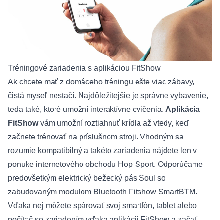
Tréningové zariadenia s aplikáciou FitShow
Ak chcete mať z domáceho tréningu ešte viac zábavy,
čistá myseľ nestačí. Najdôležitejšie je správne vybavenie,
teda také, ktoré umožní interaktívne cvičenia.
Aplikácia
FitShow
vám umožní roztiahnuť krídla až vtedy, keď
začnete trénovať na príslušnom stroji. Vhodným sa
rozumie kompatibilný a takéto zariadenia nájdete len v
ponuke internetového obchodu Hop-Sport. Odporúčame
predovšetkým
elektrický bežecký pás
Soul so
zabudovaným modulom Bluetooth Fitshow SmartBTM.
Vďaka nej môžete spárovať svoj smartfón, tablet alebo
počítač so zariadením vďaka aplikácii FitShow a začať