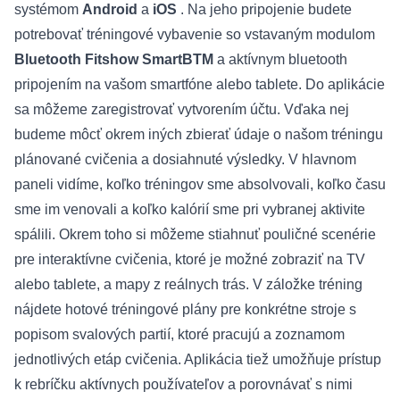
systémom
Android
a
iOS
. Na jeho pripojenie budete
potrebovať
tréningové vybavenie
so vstavaným modulom
Bluetooth Fitshow SmartBTM
a aktívnym bluetooth
pripojením na vašom smartfóne alebo tablete. Do aplikácie
sa môžeme zaregistrovať vytvorením účtu. Vďaka nej
budeme môcť okrem iných zbierať údaje o našom tréningu
plánované cvičenia a dosiahnuté výsledky. V hlavnom
paneli vidíme, koľko tréningov sme absolvovali, koľko času
sme im venovali a koľko kalórií sme pri vybranej aktivite
spálili. Okrem toho si môžeme stiahnuť pouličné scenérie
pre interaktívne cvičenia, ktoré je možné zobraziť na TV
alebo tablete, a mapy z reálnych trás. V záložke tréning
nájdete hotové tréningové plány pre konkrétne stroje s
popisom svalových partií, ktoré pracujú a zoznamom
jednotlivých etáp cvičenia. Aplikácia tiež umožňuje prístup
k rebríčku aktívnych používateľov a porovnávať s nimi