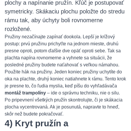
plochy a napínanie pružín. Kľúč je postupovať
symetricky. Skákaciu plochu položte do stredu
rámu tak, aby úchyty boli rovnomerne
rozložené.
Pružiny nezačínajte zapínať dookola. Lepší je krížový
postup: prvú pružinu prichyťte na jednom mieste, druhú
presne oproti, potom ďalšie dve opäť oproti sebe. Tak sa
plachta napína rovnomerne a vyhnete sa situácii, že
posledné pružiny budete naťahovať s veľkou námahou.
Použite hák na pružiny. Jeden koniec pružiny uchytíte do
oka na plachte, druhý koniec natiahnete k rámu. Tento krok
je presne to, čo ľudia myslia, keď píšu do vyhľadávača
montáž trampolíny
– ide o správnu techniku, nie o silu.
Po pripevnení všetkých pružín skontrolujte, či je skákacia
plocha vycentrovaná. Ak je posunutá, napravte to hneď,
skôr než budete pokračovať.
4) Kryt pružín a