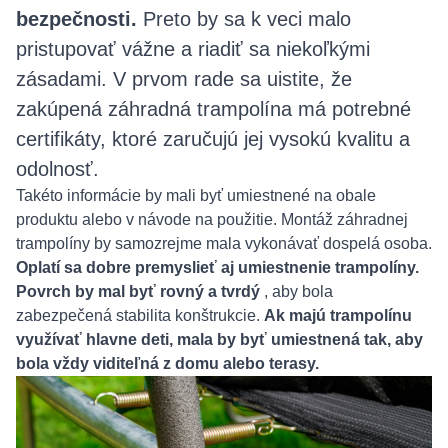
bezpečnosti.
Preto by sa k veci malo
pristupovať vážne a riadiť sa niekoľkými
zásadami. V prvom rade sa uistite, že
zakúpená záhradná trampolína má potrebné
certifikáty, ktoré zaručujú jej vysokú kvalitu a
odolnosť.
Takéto informácie by mali byť umiestnené na obale
produktu alebo v návode na použitie. Montáž záhradnej
trampolíny by samozrejme mala vykonávať dospelá osoba.
Oplatí sa dobre premyslieť aj umiestnenie trampolíny.
Povrch by mal byť rovný a tvrdý
, aby bola
zabezpečená stabilita konštrukcie.
Ak majú trampolínu
využívať hlavne deti, mala by byť umiestnená tak, aby
bola vždy viditeľná z domu alebo terasy.