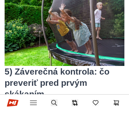
5) Záverečná kontrola: čo
preveriť pred prvým
skákaním
Hop-Sport.sk
Search
Porovnávač
items in favorites,
Košík
Open menu
Pred prvým použitím urobte kontrolu:
dotiahnutie všetkých skrutiek,
stabilitu konštrukcie na podklade,