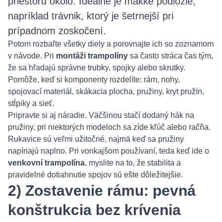
priestoru okolo. Ideálne je mäkké podložie,
napríklad trávnik, ktorý je šetrnejší pri
prípadnom zoskočení.
Potom rozbaľte všetky diely a porovnajte ich so zoznamom
v návode. Pri
montáži trampolíny
sa často stráca čas tým,
že sa hľadajú správne trubky, spojky alebo skrutky.
Pomôže, keď si komponenty rozdelíte: rám, nohy,
spojovací materiál, skákacia plocha, pružiny, kryt pružín,
stĺpiky a sieť.
Pripravte si aj náradie. Väčšinou stačí dodaný hák na
pružiny, pri niektorých modeloch sa zíde kľúč alebo račňa.
Rukavice sú veľmi užitočné, najmä keď sa pružiny
napínajú naplno. Pri vonkajšom používaní, teda keď ide o
venkovní trampolína
, myslite na to, že stabilita a
pravidelné dotiahnutie spojov sú ešte dôležitejšie.
2) Zostavenie rámu: pevná
konštrukcia bez krívenia