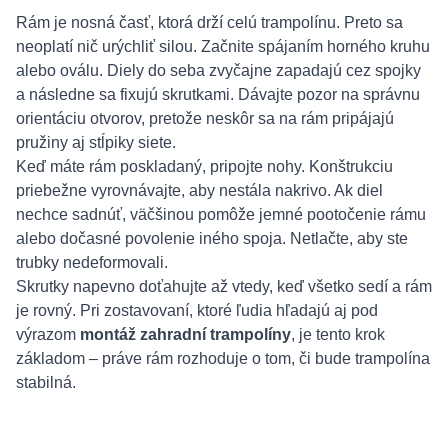
Rám je nosná časť, ktorá drží celú trampolínu. Preto sa
neoplatí nič urýchliť silou. Začnite spájaním horného kruhu
alebo oválu. Diely do seba zvyčajne zapadajú cez spojky
a následne sa fixujú skrutkami. Dávajte pozor na správnu
orientáciu otvorov, pretože neskôr sa na rám pripájajú
pružiny aj stĺpiky siete.
Keď máte rám poskladaný, pripojte nohy. Konštrukciu
priebežne vyrovnávajte, aby nestála nakrivo. Ak diel
nechce sadnúť, väčšinou pomôže jemné pootočenie rámu
alebo dočasné povolenie iného spoja. Netlačte, aby ste
trubky nedeformovali.
Skrutky napevno doťahujte až vtedy, keď všetko sedí a rám
je rovný. Pri zostavovaní, ktoré ľudia hľadajú aj pod
výrazom
montáž zahradní trampolíny
, je tento krok
základom – práve rám rozhoduje o tom, či bude trampolína
stabilná.