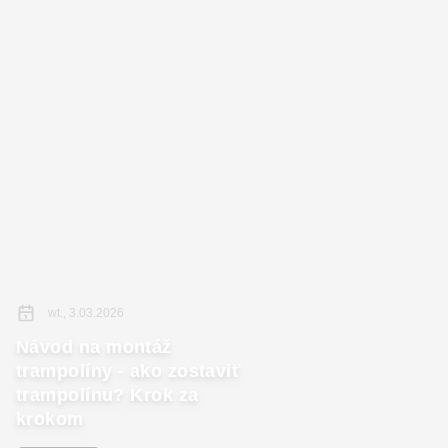
wt., 3.03.2026
Návod na montáž
trampolíny - ako zostaviť
trampolínu? Krok za
krokom