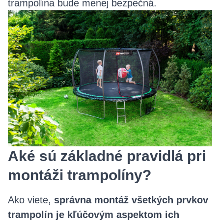
trampolína bude menej bezpečná.
Aké sú základné pravidlá pri
montáži trampolíny?
Ako viete,
správna montáž všetkých prvkov
trampolín je kľúčovým aspektom ich