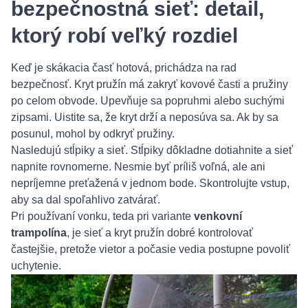
bezpečnostná sieť: detail,
ktorý robí veľký rozdiel
Keď je skákacia časť hotová, prichádza na rad
bezpečnosť. Kryt pružín má zakryť kovové časti a pružiny
po celom obvode. Upevňuje sa popruhmi alebo suchými
zipsami. Uistite sa, že kryt drží a neposúva sa. Ak by sa
posunul, mohol by odkryť pružiny.
Nasledujú stĺpiky a sieť. Stĺpiky dôkladne dotiahnite a sieť
napnite rovnomerne. Nesmie byť príliš voľná, ale ani
nepríjemne preťažená v jednom bode. Skontrolujte vstup,
aby sa dal spoľahlivo zatvárať.
Pri používaní vonku, teda pri variante
venkovní
trampolína
, je sieť a kryt pružín dobré kontrolovať
častejšie, pretože vietor a počasie vedia postupne povoliť
uchytenie.