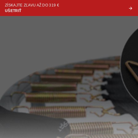
ZÍSKAJTE ZĽAVU AŽ DO 319 €
UŠETRIŤ