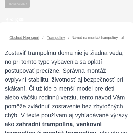
TRAMPOLÍNY
Obchod Hop-sport
/
Trampolíny
/
Návod na montáž trampolíny - ako zos
Zostaviť trampolínu doma nie je žiadna veda,
no pri tomto type vybavenia sa oplatí
postupovať precízne. Správna montáž
ovplyvní stabilitu, životnosť aj bezpečnosť pri
skákaní. Či už ide o menší model pre deti
alebo väčšiu rodinnú verziu, tento návod Vám
pomôže zvládnuť zostavenie bez zbytočných
chýb. V texte používam aj vyhľadávané výrazy
ako
zahradní trampolína
,
venkovní
trampolína
či
montáž trampolíny
, aby ste sa