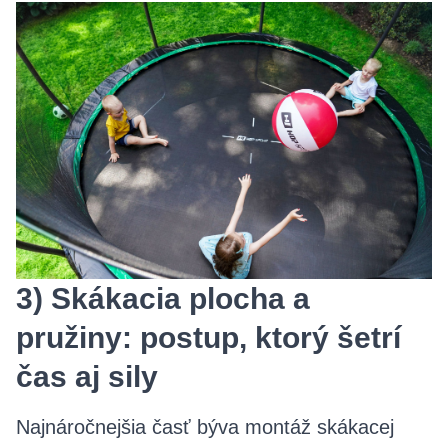
3) Skákacia plocha a
pružiny: postup, ktorý šetrí
čas aj sily
Najnáročnejšia časť býva montáž skákacej