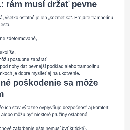
ta: rám musí držať pevne
ná, všetko ostatné je len „kozmetika“. Prejdite trampolínu
iesta.
eľne zdeformované,
ekolíše,
môžu postupne zabárať.
 pod nohy dať pevnejší podklad alebo trampolínu
koch je dobré myslieť aj na ukotvenie.
obné poškodenie sa môže
m
že ich stav výrazne ovplyvňuje bezpečnosť aj komfort
a alebo môžu byť niektoré pružiny oslabené.
chové zafarbenie ešte nemusí byť kritické),