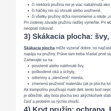
či niektorá pružina nie je viac natiahnutá ako
či háčiky nie sú ohnuté alebo uvoľnené,
či všetky pružiny držia rovnomerne a nikde „
Pri zistenej závade pružinu radšej vymeňte. Pri
vo
neoplatí riskovať.
3) Skákacia plocha: švy,
Skákacia plocha
môže vyzerať dobre, no najčaste
napája na pružiny. Práve tam treba hľadať prvé si
Zamerajte sa na:
povolené alebo natrhnuté švy,
poškodené oká a úchyty,
odreniny a „stenčené“ miesta,
zmenenú pružnosť materiálu (ak je plocha tvr
Ak trampolínu používajú malé deti, tento bod nepo
je dôležité, aby bola plocha bez akýchkoľvek sla
časť a problém sa rýchlo zhorší.
4) Kryt pružín: ochrana, 