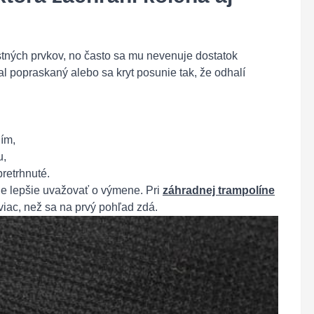
stných prvkov, no často sa mu nevenuje dostatok
 popraskaný alebo sa kryt posunie tak, že odhalí
ním,
u,
retrhnuté.
 je lepšie uvažovať o výmene. Pri
záhradnej trampolíne
e viac, než sa na prvý pohľad zdá.