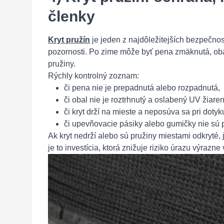
členky
Kryt pružín
je jeden z najdôležitejších bezpečno
pozornosti. Po zime môže byť pena zmäknutá, obal
pružiny.
Rýchly kontrolný zoznam:
či pena nie je prepadnutá alebo rozpadnutá,
či obal nie je roztrhnutý a oslabený UV žiare
či kryt drží na mieste a neposúva sa pri dotyk
či upevňovacie pásiky alebo gumičky nie sú p
Ak kryt nedrží alebo sú pružiny miestami odkryté,
je to investícia, ktorá znižuje riziko úrazu výrazn