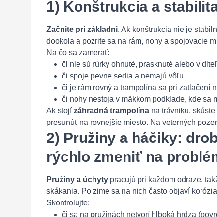
1) Konštrukcia a stabili
Začnite pri základni
. Ak konštrukcia nie je stabil
dookola a pozrite sa na rám, nohy a spojovacie m
Na čo sa zamerať:
či nie sú rúrky ohnuté, prasknuté alebo vidit
či spoje pevne sedia a nemajú vôľu,
či je rám rovný a trampolína sa pri zatlačení n
či nohy nestoja v mäkkom podklade, kde sa 
Ak stojí
záhradná trampolína
na trávniku, skúste
presunúť na rovnejšie miesto. Na veterných pozem
2) Pružiny a háčiky: dr
rýchlo zmeniť na problé
Pružiny a úchyty
pracujú pri každom odraze, tak
skákania. Po zime sa na nich často objaví korózi
Skontrolujte:
či sa na pružinách netvorí hlboká hrdza (povr