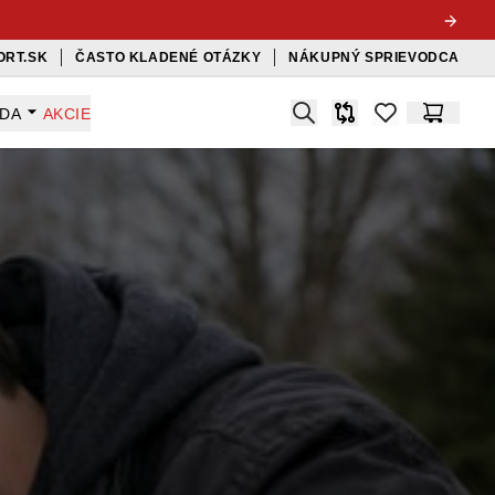
ORT.SK
ČASTO KLADENÉ OTÁZKY
NÁKUPNÝ SPRIEVODCA
Search
ADA
AKCIE
Porovnávač
items in favorit
Košík