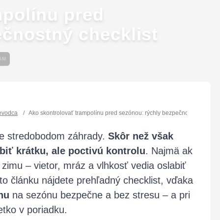
mpolínu pred
čnostný checklist
AM
evodca
/
Ako skontrolovať trampolínu pred sezónou: rýchly bezpečnostný checkli
ane stredobodom záhrady.
Skôr než však
biť krátku, ale poctivú kontrolu
. Najmä ak
zimu – vietor, mráz a vlhkosť vedia oslabiť
to článku nájdete prehľadný checklist, vďaka
nu
na sezónu bezpečne a bez stresu – a pri
etko v poriadku.