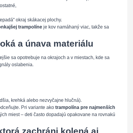
 ostatné,
nepadá“ okraj skákacej plochy.
nkajšej trampolíne
je kov namáhaný viac, takže sa
 oká a únava materiálu
jšie sa opotrebuje na okrajoch a v miestach, kde sa
gnály oslabenia.
dšia, krehká alebo nezvyčajne hlučná).
dceňujte. Pri variante ako
trampolína pre najmenších
bých miest – deti často dopadajú opakovane na rovnakú
ktorá zachráni kolená aj