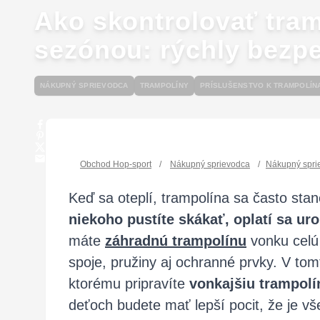
Ako skontrolovať tra
sezónou: rýchly bezpe
NÁKUPNÝ SPRIEVODCA
TRAMPOLÍNY
PRÍSLUŠENSTVO K TRAMPOLÍN
Obchod Hop-sport
/
Nákupný sprievodca
/
Nákupný spri
Keď sa oteplí, trampolína sa často st
niekoho pustíte skákať, oplatí sa uro
máte
záhradnú trampolínu
vonku celú 
spoje, pružiny aj ochranné prvky. V tom
ktorému pripravíte
vonkajšiu trampolí
deťoch budete mať lepší pocit, že je vš