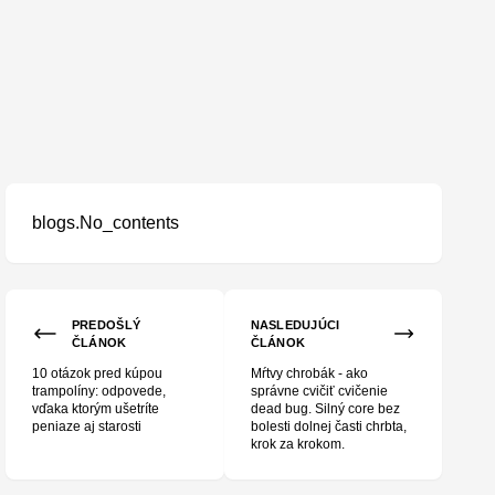
blogs.No_contents
st
PREDOŠLÝ
NASLEDUJÚCI
ČLÁNOK
ČLÁNOK
10 otázok pred kúpou
Mŕtvy chrobák - ako
trampolíny: odpovede,
správne cvičiť cvičenie
vďaka ktorým ušetríte
dead bug. Silný core bez
peniaze aj starosti
bolesti dolnej časti chrbta,
krok za krokom.