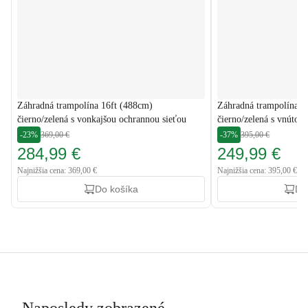
Záhradná trampolína 16ft (488cm)
Záhradná trampolína 1
čierno/zelená s vonkajšou ochrannou sieťou
čierno/zelená s vnútor
-23%
369,00 €
-37%
395,00 €
284,99 €
249,99 €
Najnižšia cena: 369,00 €
Najnižšia cena: 395,00 €
Do košíka
Do
Naposledy zobrazené