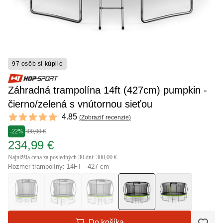
97 osôb si kúpilo
Záhradná trampolína 14ft (427cm) pumpkin -
čierno/zelená s vnútornou sieťou
Reviews
4.85
(
Zobraziť recenzie
)
4.85 out of 5 stars
-22%
300,00 €
234,99 €
Najnižšia cena za posledných 30 dní: 300,00 €
Rozmer trampolíny: 14FT - 427 cm
Do košíka