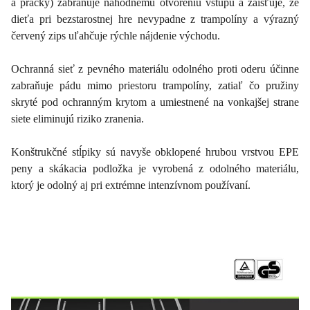
a pracky) zabraňuje náhodnému otvoreniu vstupu a zaisťuje, že
dieťa pri bezstarostnej hre nevypadne z trampolíny a výrazný
červený zips uľahčuje rýchle nájdenie východu.
Ochranná sieť z pevného materiálu odolného proti oderu účinne
zabraňuje pádu mimo priestoru trampolíny, zatiaľ čo pružiny
skryté pod ochranným krytom a umiestnené na vonkajšej strane
siete eliminujú riziko zranenia.
Konštrukčné stĺpiky sú navyše obklopené hrubou vrstvou EPE
peny a skákacia podložka je vyrobená z odolného materiálu,
ktorý je odolný aj pri extrémne intenzívnom používaní.