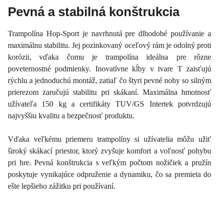
Pevná a stabilná konštrukcia
Trampolína Hop-Sport je navrhnutá pre dlhodobé používanie a
maximálnu stabilitu. Jej pozinkovaný oceľový rám je odolný proti
korózii, vďaka čomu je trampolína ideálna pre rôzne
poveternostné podmienky. Inovatívne kĺby v tvare T zaisťujú
rýchlu a jednoduchú montáž, zatiaľ čo štyri pevné nohy so silným
prierezom zaručujú stabilitu pri skákaní. Maximálna hmotnosť
užívateľa 150 kg a certifikáty TUV/GS Intertek potvrdzujú
najvyššiu kvalitu a bezpečnosť produktu.
Vďaka veľkému priemeru trampolíny si užívatelia môžu užiť
široký skákací priestor, ktorý zvyšuje komfort a voľnosť pohybu
pri hre. Pevná konštrukcia s veľkým počtom nožičiek a pružín
poskytuje vynikajúce odpruženie a dynamiku, čo sa premieta do
ešte lepšieho zážitku pri používaní.