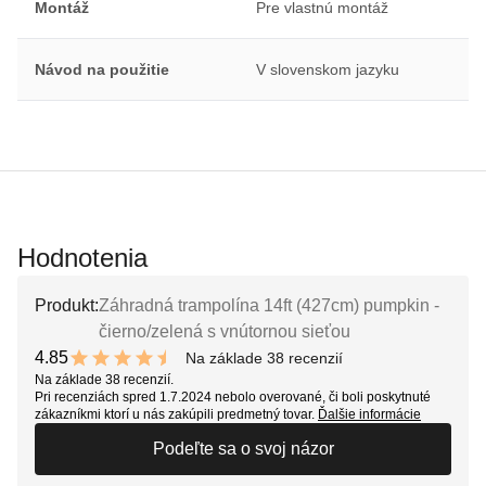
Montáž
Pre vlastnú montáž
Návod na použitie
V slovenskom jazyku
Hodnotenia
Produkt:
Záhradná trampolína 14ft (427cm) pumpkin -
čierno/zelená s vnútornou sieťou
4.85
Na základe 38 recenzií
9.7 out of 10 stars
Na základe 38 recenzií.
Pri recenziách spred 1.7.2024 nebolo overované, či boli poskytnuté
zákazníkmi ktorí u nás zakúpili predmetný tovar.
Ďalšie informácie
Podeľte sa o svoj názor