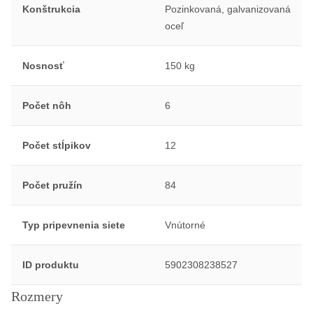
Konštrukcia
Pozinkovaná, galvanizovaná
oceľ
Nosnosť
150 kg
Počet nôh
6
Počet stĺpikov
12
Počet pružín
84
Typ pripevnenia siete
Vnútorné
ID produktu
5902308238527
Rozmery