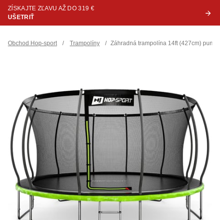
ZÍSKAJTE ZĽAVU AŽ DO 319 €
UŠETRIŤ
Obchod Hop-sport
/
Trampolíny
/
Záhradná trampolína 14ft (427cm) pumpki