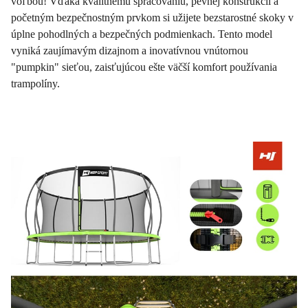
voľbou! Vďaka kvalitnému spracovaniu, pevnej konštrukcii a
početným bezpečnostným prvkom si užijete bezstarostné skoky v
úplne pohodlných a bezpečných podmienkach. Tento model
vyniká zaujímavým dizajnom a inovatívnou vnútornou
"pumpkin" sieťou, zaisťujúcou ešte väčší komfort používania
trampolíny.