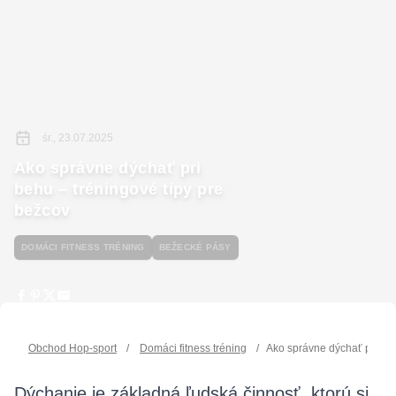
śr., 23.07.2025
Ako správne dýchať pri
behu – tréningové tipy pre
bežcov
DOMÁCI FITNESS TRÉNING
BEŽECKÉ PÁSY
Obchod Hop-sport
/
Domáci fitness tréning
/
Ako správne dýchať pri beh
Dýchanie je základná ľudská činnosť, ktorú si