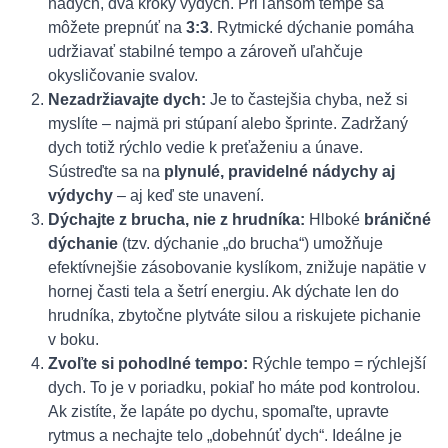
nádych, dva kroky výdych. Pri ľahšom tempe sa
môžete prepnúť na
3:3
. Rytmické dýchanie pomáha
udržiavať stabilné tempo a zároveň uľahčuje
okysličovanie svalov.
Nezadržiavajte dych:
Je to častejšia chyba, než si
myslíte – najmä pri stúpaní alebo šprinte. Zadržaný
dych totiž rýchlo vedie k preťaženiu a únave.
Sústreďte sa na
plynulé, pravidelné nádychy aj
výdychy
– aj keď ste unavení.
Dýchajte z brucha, nie z hrudníka:
Hlboké
bráničné
dýchanie
(tzv. dýchanie „do brucha“) umožňuje
efektívnejšie zásobovanie kyslíkom, znižuje napätie v
hornej časti tela a šetrí energiu. Ak dýchate len do
hrudníka, zbytočne plytváte silou a riskujete pichanie
v boku.
Zvoľte si pohodlné tempo:
Rýchle tempo = rýchlejší
dych. To je v poriadku, pokiaľ ho máte pod kontrolou.
Ak zistíte, že lapáte po dychu, spomaľte, upravte
rytmus a nechajte telo „dobehnúť dych“. Ideálne je