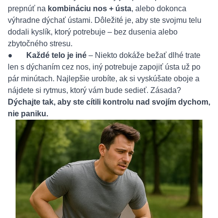
prepnúť na
kombináciu nos + ústa
, alebo dokonca
výhradne dýchať ústami. Dôležité je, aby ste svojmu telu
dodali kyslík, ktorý potrebuje – bez dusenia alebo
zbytočného stresu.
●
Každé telo je iné
– Niekto dokáže bežať dlhé trate
len s dýchaním cez nos, iný potrebuje zapojiť ústa už po
pár minútach. Najlepšie urobíte, ak si vyskúšate oboje a
nájdete si rytmus, ktorý vám bude sedieť. Zásada?
Dýchajte tak, aby ste cítili kontrolu nad svojím dychom,
nie paniku.