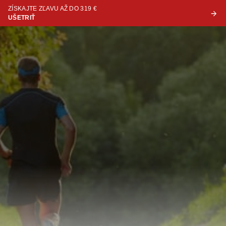
ZÍSKAJTE ZĽAVU AŽ DO 319 €
UŠETRIŤ