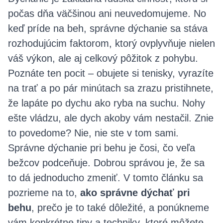
počas dňa väčšinou ani neuvedomujeme. No
keď príde na beh, správne dýchanie sa stáva
rozhodujúcim faktorom, ktorý ovplyvňuje nielen
váš výkon, ale aj celkový pôžitok z pohybu.
Poznáte ten pocit – obujete si tenisky, vyrazíte
na trať a po pár minútach sa zrazu pristihnete,
že lapáte po dychu ako ryba na suchu. Nohy
ešte vládzu, ale dych akoby vám nestačil. Znie
to povedome? Nie, nie ste v tom sami.
Správne dýchanie pri behu je čosi, čo veľa
bežcov podceňuje. Dobrou správou je, že sa
to dá jednoducho zmeniť. V tomto článku sa
pozrieme na to,
ako správne dýchať pri
behu
, prečo je to také dôležité, a ponúkneme
vám konkrétne tipy a techniky, ktoré môžete