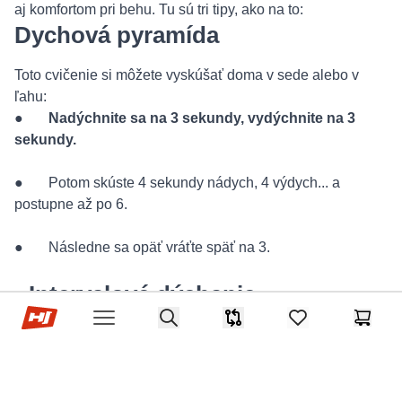
aj komfortom pri behu. Tu sú tri tipy, ako na to:
Dychová pyramída
Toto cvičenie si môžete vyskúšať doma v sede alebo v
ľahu:
●
Nadýchnite sa na 3 sekundy, vydýchnite na 3
sekundy.
● Potom skúste 4 sekundy nádych, 4 výdych... a
postupne až po 6.
● Následne sa opäť vráťte späť na 3.
Intervalové dýchanie
Hop-Sport.sk
Search
Porovnávač
items in favorites,
Košík
Open menu
● Pri pomalšom tempe skúste rytmus
3:2
– teda
nádych na tri kroky, výdych na dva
.