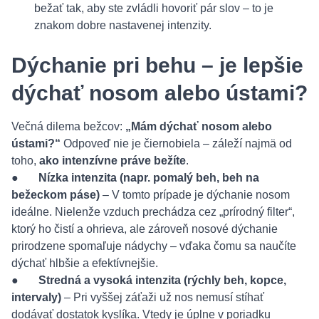
bežať tak, aby ste zvládli hovoriť pár slov – to je
znakom dobre nastavenej intenzity.
Dýchanie pri behu – je lepšie
dýchať nosom alebo ústami?
Večná dilema bežcov:
„Mám dýchať nosom alebo
ústami?“
Odpoveď nie je čiernobiela – záleží najmä od
toho,
ako intenzívne práve bežíte
.
●
Nízka intenzita (napr. pomalý beh, beh na
bežeckom páse)
– V tomto prípade je dýchanie nosom
ideálne. Nielenže vzduch prechádza cez „prírodný filter“,
ktorý ho čistí a ohrieva, ale zároveň nosové dýchanie
prirodzene spomaľuje nádychy – vďaka čomu sa naučíte
dýchať hlbšie a efektívnejšie.
●
Stredná a vysoká intenzita
(rýchly beh, kopce,
intervaly)
– Pri vyššej záťaži už nos nemusí stíhať
dodávať dostatok kyslíka. Vtedy je úplne v poriadku