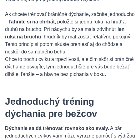
Ak chcete trénovať bráničné dýchanie, začnite jednoducho
–
ľahnite si na chrbát
, položte si jednu ruku na hruď a
druhú na brucho. Pri nádychu by sa mala zdvihnúť
len
ruka na bruchu
, hrudník by mal zostať relatívne pokojný.
Tento princíp si potom skúste preniesť aj do chôdze a
neskôr do samotného behu.
Chce to trochu cviku a trpezlivosti, ale čím skôr si bráničné
dýchanie osvojíte, tým jednoduchšie pre vás bude bežať
dlhšie, ľahšie – a hlavne bez pichania v boku.
Jednoduchý tréning
dýchania pre bežcov
Dýchanie sa dá trénovať rovnako ako svaly.
A pár
jednoduchých cvikov vám môže výrazne pomôcť s výdržou