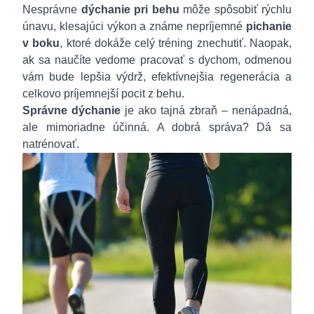
Nesprávne
dýchanie pri behu
môže spôsobiť rýchlu
únavu, klesajúci výkon a známe nepríjemné
pichanie
v boku
, ktoré dokáže celý tréning znechutiť. Naopak,
ak sa naučíte vedome pracovať s dychom, odmenou
vám bude lepšia výdrž, efektívnejšia regenerácia a
celkovo príjemnejší pocit z behu.
Správne dýchanie
je ako tajná zbraň – nenápadná,
ale mimoriadne účinná. A dobrá správa? Dá sa
natrénovať.