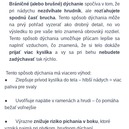
Bráničné (alebo brušné) dýchanie
spočíva v tom, že
pri nádychu
nezdvíhate hrudník
, ale
rozťahujete
spodnú časť brucha
. Tento spôsob dýchania môže
na prvý pohľad vyzerať ako drobný detail, no vo
výsledku to pre vaše telo znamená obrovský rozdiel.
Tento spôsob dýchania umožňuje pľúcam lepšie sa
naplniť vzduchom, čo znamená, že si telo dokáže
prijať viac kyslíka
a vy sa pri behu
nebudete
zadýchavať
tak rýchlo.
Tento spôsob dýchania má viacero výhod:
● Zlepšuje prívod kyslíka do tela – hlbší nádych = viac
paliva pre svaly
● Uvoľňuje napätie v ramenách a hrudi – čo pomáha
bežať voľnejšie
● Výrazne
znižuje riziko pichania v boku
, ktoré
vzniká najmä pri plytkom, hrudnom dýchaní