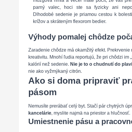
mozgová hmla a večer máte pocit, že vás preš
parný valec, hoci ste sa fyzicky ani nepoh
Dlhodobé sedenie je priamou cestou k bolest
krížov a skráteným flexorom bedier.
Výhody pomalej chôdze poč
Zaradenie chôdze má okamžitý efekt. Prekrvenie 
kreativitu. Mnohí ľudia reportujú, že pri chôdzi im
kalórií než sedenie.
Nie je to o chudnutí do plavi
nie ako vyžmýkaný citrón.
Ako si doma pripraviť 
pásom
Nemusíte prerábať celý byt. Stačí pár chytrých úp
kancelárie
, myslite najmä na priestor a hlučnosť.
Umiestnenie pásu a pracovn