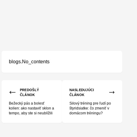
blogs.No_contents
aktívny home office
PREDOŠLÝ
NASLEDUJÚCI
ČLÁNOK
ČLÁNOK
Bežecký pás a bolesť
Silový tréning pre ľudí po
kolien: ako nastaviť sklon a
štyridsiatke: čo zmeniť v
tempo, aby ste si neublížili
domácom tréningu?