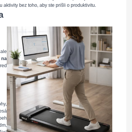
ktivity bez toho, aby ste prišli o produktivitu.
a
 ale
 na
red
hy,
esá
beh
lm,