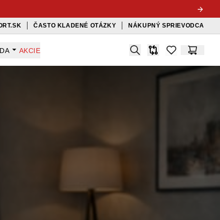
ORT.SK
ČASTO KLADENÉ OTÁZKY
NÁKUPNÝ SPRIEVODCA
Search
ADA
AKCIE
Porovnávač
items in favorit
Košík