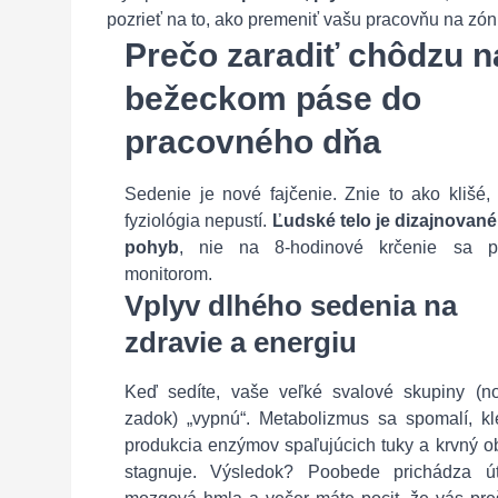
pozrieť na to, ako premeniť vašu pracovňu na zónu a
Prečo zaradiť chôdzu n
bežeckom páse do
pracovného dňa
Sedenie je nové fajčenie. Znie to ako klišé,
fyziológia nepustí.
Ľudské telo je dizajnované
pohyb
, nie na 8-hodinové krčenie sa p
monitorom.
Vplyv dlhého sedenia na
zdravie a energiu
Keď sedíte, vaše veľké svalové skupiny (no
zadok) „vypnú“. Metabolizmus sa spomalí, kl
produkcia enzýmov spaľujúcich tuky a krvný o
stagnuje. Výsledok? Poobede prichádza út