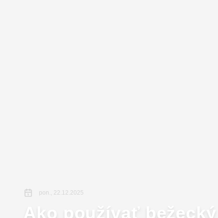
pon., 22.12.2025
Ako používať bežecký