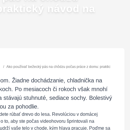
praktický návod na
/
Ako používať bežecký pás na chôdzu počas práce z domu: praktický návod na 
om. Žiadne dochádzanie, chladnička na
koch. Po mesiacoch či rokoch však mnohí
sa stávajú stuhnuté, sediace sochy. Bolestivý
ou za pohodlie.
jdete rúbať drevo do lesa. Revolúciou v domácej
 o to, aby ste počas videohovoru šprintovali na
á udrží vaše telo v chode, kým hlava pracuje. Poďme sa