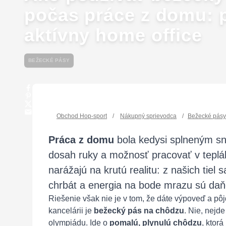
počas práce z domu: 
aktívny home office
BEŽECKÉ PÁSY
Obchod Hop-sport
/
Nákupný sprievodca
/
Bežecké pásy
Práca z domu
bola kedysi splneným sn
dosah ruky a možnosť pracovať v teplá
narážajú na krutú realitu: z našich tiel 
chrbát a energia na bode mrazu sú daň
Riešenie však nie je v tom, že dáte výpoveď a pô
kancelárii je
bežecký pás na chôdzu
. Nie, nejde
olympiádu. Ide o
pomalú, plynulú chôdzu
, ktor