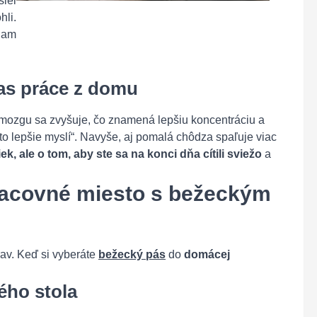
iel
li.
iam
as práce z domu
mozgu sa zvyšuje, čo znamená lepšiu koncentráciu a
 „to lepšie myslí“. Navyše, aj pomalá chôdza spaľuje viac
ek, ale o tom, aby ste sa na konci dňa cítili sviežo
a
pracovné miesto s bežeckým
rav. Keď si vyberáte
bežecký pás
do
domácej
ého stola