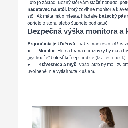
Toto je základ. Bežný stôl vám stačiť nebude, pot
nadstavec na stôl
, ktorý zdvihne monitor a kláv
stôl. Ak máte málo miesta, hľadajte
bežecký pás 
opriete o stenu alebo šupnete pod gauč.
Bezpečná výška monitora a k
Ergonómia je kľúčová
, inak si namiesto krížov zn
●
Monitor:
Horná hrana obrazovky by mala byť 
„vychodíte“ bolesť krčnej chrbtice (tzv. tech neck).
●
Klávesnica a myš:
Vaše lakte by mali zvier
uvoľnené, nie vytiahnuté k ušiam.