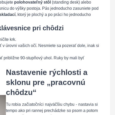
rebujete
polohovateľný stôl
(standing desk) alebo
esnicu do výšky postoja. Pás jednoducho zasuniete pod
skladací
, ktorý je plochý a po práci ho jednoducho
lávesnice pri chôdzi
ičíte krk.
v úrovni vašich očí. Nesmiete sa pozerať dole, inak si
ať približne 90-stupňový uhol. Ruky by mali byť
Nastavenie rýchlosti a
sklonu pre „pracovnú
chôdzu“
Tu robia začiatočníci najväčšiu chybu - nastavia si
tempo ako pri rannej prechádzke so psom a potom